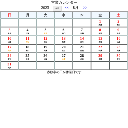
営業カレンダー
2025
<<
8月
>>
日
月
火
水
木
金
土
1
2
先勝
友引
3
4
5
6
7
8
9
先負
仏滅
大安
赤口
先勝
友引
先負
10
11
12
13
14
15
16
仏滅
大安
赤口
先勝
友引
先負
仏滅
17
18
19
20
21
22
23
大安
赤口
先勝
友引
先負
仏滅
先勝
24
25
26
27
28
29
30
友引
先負
仏滅
大安
赤口
先勝
友引
31
先負
赤数字の日が休業日です