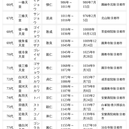
イチ
一條天
986年～
980年7月
66代
ジョ
懐仁
圓融寺北陵/京都市
皇
1011年
15日
ウ
サン
三條天
1011年～
976年2月
67代
ジョ
居貞
北山陵/京都市
皇
1016年
5日
ウ
ゴイ
後一條
1016年～
10008年
68代
チジ
敦成
菩提樹院陵/京都市
天皇
1036年
10月12日
ョウ
後朱雀
ゴス
1036年～
1009年12
69代
敦良
圓乘寺陵/京都市
天皇
ザク
1045年
月14日
ゴレ
後冷泉
1045年～
1025年8
70代
イゼ
親仁
圓教寺陵/京都市
天皇
1068年
月28日
イ
ゴサ
後三條
1068年～
1034年9
71代
ンジ
尊仁
圓宗寺陵/京都市
天皇
1072年
月3日
ョウ
白河天
シラ
1072年～
1053年7
72代
貞仁
成菩提院陵/京都市
皇
カワ
1086年
月7日
堀河天
ホリ
1086年～
1079年8
73代
善仁
後圓教寺陵/京都市
皇
カワ
1107年
月8日
鳥羽天
1107年～
1103年2
74代
トバ
宗仁
安樂壽院陵/京都市
皇
1123年
月24日
崇德天
スト
1123年～
1119年7
白峯陵/香川県坂出
75代
顕仁
皇
ク
1141年
月7日
市
近衛天
コノ
1141年～
1139年6
安樂壽院南陵/京都
76代
体仁
皇
エ
1155年
月16日
市
ゴシ
後白河
1155年～
1127年10
77代
ラカ
雅仁
法住寺陵/京都市