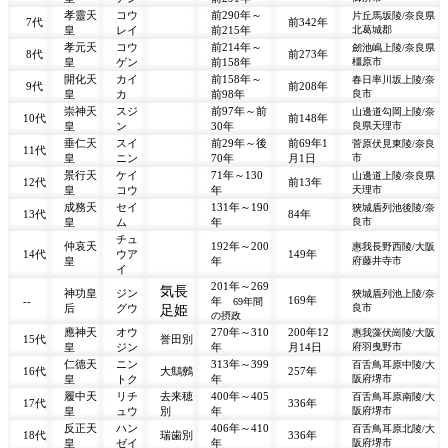
孝靈天
コウ
前290年～
片丘馬坂陵/奈良県
7代
前342年
皇
レイ
前215年
北葛城郡
孝元天
コウ
前214年～
劒池嶋上陵/奈良県
8代
前273年
皇
ゲン
前158年
橿原市
開化天
カイ
前158年～
春日率川坂上陵/奈
9代
前208年
皇
カ
前98年
良市
崇神天
スジ
前97年～前
山邊道勾岡上陵/奈
10代
前148年
皇
ン
30年
良県天理市
垂仁天
スイ
前29年～後
前69年1
菅原伏見東陵/奈良
11代
皇
ニン
70年
月1日
市
景行天
ケイ
71年～130
山邊道上陵/奈良県
12代
前13年
皇
コウ
年
天理市
成務天
セイ
131年～190
狹城盾列池後陵/奈
13代
84年
皇
ム
年
良市
チュ
仲哀天
192年～200
惠我長野西陵/大阪
14代
ウア
149年
皇
年
府藤井寺市
イ
201年～269
気長
神功皇
ジン
狹城盾列池上陵/奈
169年
--
年
69年間
后
グウ
足姫
良市
の摂政
應神天
オウ
270年～310
200年12
惠我藻伏崗陵/大阪
15代
誉田別
皇
ジン
年
月14日
府羽曳野市
仁德天
ニン
313年～399
百舌鳥耳原中陵/大
16代
大鷦鷯
257年
皇
トク
年
阪府堺市
履中天
リチ
去来穂
400年～405
百舌鳥耳原南陵/大
17代
336年
皇
ュウ
別
年
阪府堺市
反正天
ハン
406年～410
百舌鳥耳原北陵/大
18代
瑞歯別
336年
皇
ゼイ
年
阪府堺市