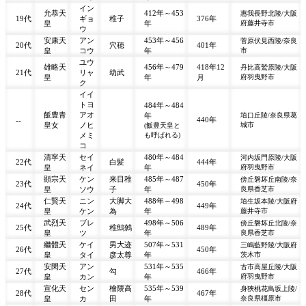
イン
允恭天
412年～453
惠我長野北陵/大阪
19代
ギョ
稚子
376年
皇
年
府藤井寺市
ウ
安康天
アン
453年～456
菅原伏見西陵/奈良
20代
穴穂
401年
皇
コウ
年
市
ユウ
雄略天
456年～479
418年12
丹比高鷲原陵/大阪
21代
リャ
幼武
皇
年
月
府羽曳野市
ク
イイ
トヨ
484年～484
飯豊青
アオ
年
埴口丘陵/奈良県葛
440年
--
皇女
ノヒ
城市
(飯豊天皇と
メミ
も呼ばれる)
コ
清寧天
セイ
480年～484
河内坂門原陵/大阪
22代
白髪
444年
皇
ネイ
年
府羽曳野市
顕宗天
ケン
来目稚
485年～487
傍丘磐坏丘南陵/奈
23代
450年
皇
ソウ
子
年
良県香芝市
仁賢天
ニン
大脚大
488年～498
埴生坂本陵/大阪府
24代
449年
皇
ケン
為
年
藤井寺市
武烈天
ブレ
498年～506
傍丘磐坏丘北陵/奈
25代
稚鷦鷯
489年
皇
ツ
年
良県香芝市
繼體天
ケイ
男大迹
507年～531
三嶋藍野陵/大阪府
26代
450年
皇
タイ
彦太尊
年
茨木市
安閑天
アン
531年～535
古市高屋丘陵/大阪
27代
勾
466年
皇
カン
年
府羽曳野市
宣化天
セン
檜隈高
535年～539
身狹桃花鳥坂上陵/
28代
467年
皇
カ
田
年
奈良県橿原市