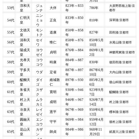
皇
年
月3日
淳和天
ジュ
823年～833
大原野西嶺上陵/京
53代
大伴
786年
皇
ンナ
年
都市
ニン
仁明天
833年～850
54代
ミョ
正良
810年
深草陵/京都市
皇
年
ウ
文徳天
モン
850年～858
55代
道康
827年
田邑陵/京都市
皇
トク
年
清和天
セイ
858年～876
850年5月
56代
惟仁
水尾山陵/京都市
皇
ワ
年
10日
陽成天
ヨウ
876年～884
869年1月
57代
貞明
神樂岡東陵/京都市
皇
ゼイ
年
2日
光孝天
コウ
884年～887
58代
時康
830年
後田邑陵/京都市
皇
コウ
年
宇多天
887年～897
867年6月
59代
ウダ
定省
大内山陵/京都市
皇
年
10日
醍醐天
ダイ
維城敦
897年～930
885年2月
60代
後山科陵/京都市
皇
ゴ
仁
年
6日
朱雀天
スザ
930年～946
923年9月
61代
寛明
醍醐陵/京都市
皇
ク
年
7日
村上天
ムラ
946年～967
926年7月
62代
成明
村上陵/京都市
皇
カミ
年
14日
冷泉天
レイ
967年～969
950年6月
63代
憲平
櫻本陵/京都市
皇
ゼイ
年
12日
圓融天
エン
969年～984
959年4月
64代
守平
後村上陵/京都市
皇
ユウ
年
12日
花山天
カザ
984年～986
968年11
65代
師貞
紙屋川上陵/京都市
皇
ン
年
月29日