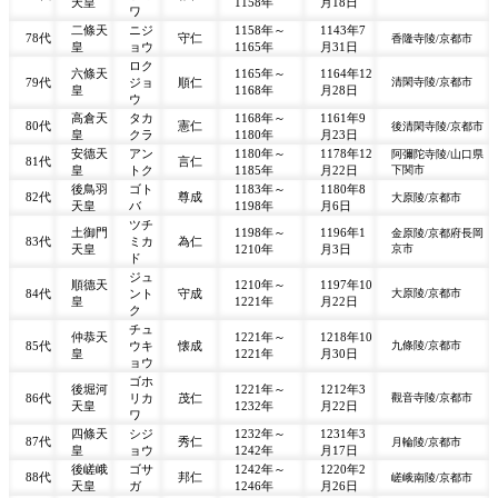
天皇
1158年
月18日
ワ
二條天
ニジ
1158年～
1143年7
78代
守仁
香隆寺陵/京都市
皇
ョウ
1165年
月31日
ロク
六條天
1165年～
1164年12
79代
ジョ
順仁
清閑寺陵/京都市
皇
1168年
月28日
ウ
高倉天
タカ
1168年～
1161年9
80代
憲仁
後清閑寺陵/京都市
皇
クラ
1180年
月23日
安德天
アン
1180年～
1178年12
阿彌陀寺陵/山口県
81代
言仁
皇
トク
1185年
月22日
下関市
後鳥羽
ゴト
1183年～
1180年8
82代
尊成
大原陵/京都市
天皇
バ
1198年
月6日
ツチ
土御門
1198年～
1196年1
金原陵/京都府長岡
83代
ミカ
為仁
天皇
1210年
月3日
京市
ド
ジュ
順德天
1210年～
1197年10
84代
ント
守成
大原陵/京都市
皇
1221年
月22日
ク
チュ
仲恭天
1221年～
1218年10
85代
ウキ
懐成
九條陵/京都市
皇
1221年
月30日
ョウ
ゴホ
後堀河
1221年～
1212年3
86代
リカ
茂仁
觀音寺陵/京都市
天皇
1232年
月22日
ワ
四條天
シジ
1232年～
1231年3
87代
秀仁
月輪陵/京都市
皇
ョウ
1242年
月17日
後嵯峨
ゴサ
1242年～
1220年2
88代
邦仁
嵯峨南陵/京都市
天皇
ガ
1246年
月26日