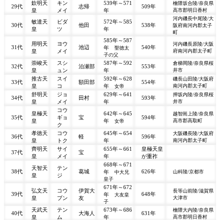
欽明天
キン
539年～571
檜隈坂合陵/奈良県
29代
志帰
509年
皇
メイ
年
高市郡明日香村
河内磯長中尾陵/大
敏達天
ビダ
572年～585
30代
他田
538年
阪府南河内郡太子
皇
ツ
年
町
585年～587
用明天
ヨウ
河内磯長原陵/大阪
31代
池辺
540年
年
聖徳太
皇
メイ
府南河内郡太子町
子の父
崇峻天
スシ
587年～592
倉梯岡陵/奈良県桜
32代
泊瀬部
553年
皇
ュン
年
井市
推古天
スイ
592年～628
磯長山田陵/大阪府
33代
額田部
554年
皇
コ
年
南河内郡太子町
女帝
舒明天
ジョ
629年～641
押坂内陵/奈良県桜
34代
田村
593年
皇
メイ
年
井市
コウ
皇極天
642年～645
越智崗上陵/奈良県
35代
ギョ
宝
594年
皇
年
高市郡高取町
女帝
ク
孝徳天
コウ
645年～654
大阪磯長陵/大阪府
36代
軽
596年
皇
トク
年
南河内郡太子町
齊明天
サイ
655年～661
皇極天皇
37代
宝
皇
メイ
年
が重祚
668年～671
天智天
テン
38代
葛城
626年
年
山科陵/京都市
中大兄
皇
ジ
皇子
671年～672
弘文天
コウ
伊賀大
長等山前陵/滋賀県
39代
648年
年
大友皇
皇
ブン
友
大津市
子
天武天
テン
673年～686
檜隈大内陵/奈良県
40代
大海人
631年
皇
ム
年
高市郡明日香村