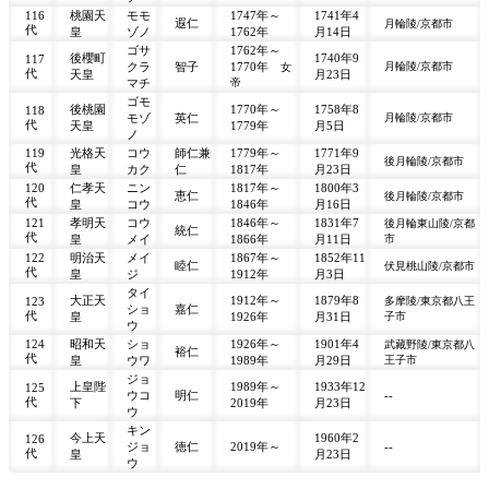
116
桃園天
モモ
1747年～
1741年4
遐仁
月輪陵/京都市
代
皇
ゾノ
1762年
月14日
ゴサ
1762年～
後櫻町
1740年9
117
クラ
智子
1770年
月輪陵/京都市
女
代
天皇
月23日
マチ
帝
ゴモ
後桃園
1770年～
1758年8
118
モゾ
英仁
月輪陵/京都市
代
天皇
1779年
月5日
ノ
119
光格天
コウ
師仁兼
1779年～
1771年9
後月輪陵/京都市
代
皇
カク
仁
1817年
月23日
120
仁孝天
ニン
1817年～
1800年3
恵仁
後月輪陵/京都市
代
皇
コウ
1846年
月16日
121
孝明天
コウ
1846年～
1831年7
後月輪東山陵/京都
統仁
代
皇
メイ
1866年
月11日
市
122
明治天
メイ
1867年～
1852年11
睦仁
伏見桃山陵/京都市
代
皇
ジ
1912年
月3日
タイ
大正天
1912年～
1879年8
123
多摩陵/東京都八王
ショ
嘉仁
代
皇
1926年
月31日
子市
ウ
124
昭和天
ショ
1926年～
1901年4
武藏野陵/東京都八
裕仁
代
皇
ウワ
1989年
月29日
王子市
ジョ
上皇陛
1989年～
1933年12
125
ウコ
明仁
--
代
下
2019年
月23日
ウ
キン
今上天
1960年2
126
ジョ
徳仁
2019年～
--
代
皇
月23日
ウ