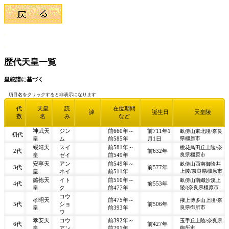
歴代天皇一覧
皇統譜に基づく
項目名をクリックすると非表示になります
代
天皇
読
在位期間
諱
誕生日
天皇陵
数
名
み
など
神武天
ジン
前660年～
前711年1
畝傍山東北陵/奈良
初代
皇
ム
前585年
月1日
県橿原市
綏靖天
スイ
前581年～
桃花鳥田丘上陵/奈
2代
前632年
皇
ゼイ
前549年
良県橿原市
安寧天
アン
前549年～
畝傍山西南御陰井
3代
前577年
皇
ネイ
前511年
上陵/奈良県橿原市
懿徳天
イト
前510年～
畝傍山南纖沙溪上
4代
前553年
皇
ク
前477年
陵/(奈良県橿原市
コウ
孝昭天
前475年～
掖上博多山上陵/奈
5代
ショ
前506年
皇
前393年
良県御所市
ウ
孝安天
コウ
前392年～
玉手丘上陵/奈良県
6代
前427年
皇
アン
前291年
御所市