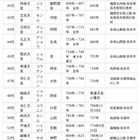
持統天
ジド
鸕野讚
690年～697
檜隈大内陵/奈良県
41代
645年
皇
ウ
良
年
高市郡明日香村
女帝
檜隈安古岡上陵/奈
文武天
モン
697年～707
42代
珂瑠
683年
良県高市郡明日香
皇
ム
年
村
元明天
ゲン
707年～715
43代
阿閇
661年
奈保山東陵/奈良市
皇
メイ
年
女帝
ゲン
元正天
715年～724
44代
ショ
氷高
680年
奈保山西陵/奈良市
皇
年
女帝
ウ
724年～749
聖武天
ショ
45代
首
701年
年
佐保山南陵/奈良市
東大寺
皇
ウム
建立
孝謙天
コウ
749年～758
46代
阿倍
718年
高野陵/奈良市
皇
ケン
年
女帝
ジュ
淳仁天
758年～764
淡路陵/兵庫県南あ
47代
ンニ
大炊
733年
皇
年
わじ市
ン
ショ
稱徳天
764年～770
孝謙天皇
48代
ウト
阿倍
皇
年
が重祚
ク
光仁天
コウ
770年～781
709年11
49代
白壁
田原東陵/奈良市
皇
ニン
年
月18日
桓武天
カン
781年～806
50代
山部
737年
柏原陵/京都市
皇
ム
年
平城天
ヘイ
806年～809
774年9月
51代
安殿
楊梅陵/奈良市
皇
ゼイ
年
25日
嵯峨天
809年～823
786年10
52代
サガ
神野
嵯峨山上陵/京都市