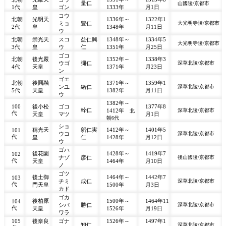
量仁
山國陵/京都市
1代
皇
ゴン
1333年
月1日
コウ
北朝
光明天
1336年～
1322年1
ミョ
豊仁
大光明寺陵/京都市
2代
皇
1348年
月11日
ウ
北朝
崇光天
スコ
益仁興
1348年～
1334年5
大光明寺陵/京都市
3代
皇
ウ
仁
1351年
月25日
ゴコ
北朝
後光嚴
1352年～
1338年3
ウゴ
彌仁
深草北陵/京都市
4代
天皇
1371年
月23日
ン
ゴエ
北朝
後圓融
1371年～
1359年1
ンユ
緒仁
深草北陵/京都市
5代
天皇
1382年
月11日
ウ
1382年～
100
後小松
ゴコ
1377年8
幹仁
1412年
深草北陵/京都市
北
代
天皇
マツ
月1日
朝6代
ショ
稱光天
躬仁実
1412年～
1401年5
101
ウコ
深草北陵/京都市
代
皇
仁
1428年
月12日
ウ
ゴハ
後花園
1428年～
1419年7
102
ナゾ
彦仁
後山國陵/京都市
代
天皇
1464年
月10日
ノ
ゴツ
後土御
1464年～
1442年7
103
チミ
成仁
深草北陵/京都市
代
門天皇
1500年
月3日
カド
ゴカ
後柏原
1500年～
1464年11
104
シバ
勝仁
深草北陵/京都市
代
天皇
1526年
月19日
ワラ
105
後奈良
ゴナ
1526年～
1497年1
知仁
深草北陵/京都市