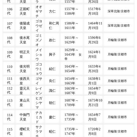
代
天皇
ラ
1557年
月26日
オオ
正親町
1557年～
1517年6
106
ギマ
方仁
深草北陵/京都市
代
天皇
1586年
月18日
チ
ゴヨ
後陽成
和仁周
1586年～
1464年11
107
ウゼ
深草北陵/京都市
代
天皇
仁
1611年
月19日
イ
ゴミ
後水尾
1611年～
1596年6
108
ズノ
政仁
月輪陵/京都市
代
天皇
1629年
月29日
オ
メイ
1629年～
明正天
1624年1
109
ショ
興子
1643年
月輪陵/京都市
女
代
皇
月9日
ウ
帝
ゴコ
後光明
1643年～
1633年4
110
ウミ
紹仁
月輪陵/京都市
代
天皇
1654年
月20日
ョウ
111
後西天
ゴサ
1654年～
1638年1
良仁
月輪陵/京都市
代
皇
イ
1663年
月1日
112
靈元天
レイ
1663年～
1654年7
識仁
月輪陵/京都市
代
皇
ゲン
1687年
月9日
ヒガ
東山天
1687年～
1675年10
113
シヤ
朝仁
月輪陵/京都市
代
皇
1709年
月21日
マ
ナカ
中御門
1709年～
1654年7
114
ミカ
慶仁
月輪陵/京都市
代
天皇
1735年
月9日
ド
サク
櫻町天
1735年～
1720年2
115
ラマ
昭仁
月輪陵/京都市
代
皇
1747年
月8日
チ