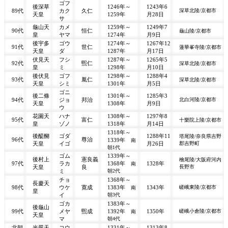
ゴフ
後深草
1246年～
1243年6
89代
カク
久仁
深草北陵/京都市
天皇
1259年
月28日
サ
龜山天
カメ
1259年～
1249年7
90代
恒仁
龜山陵/京都市
皇
ヤマ
1274年
月9日
後宇多
ゴウ
1274年～
1267年12
91代
世仁
蓮華峯寺陵/京都市
天皇
ダ
1287年
月17日
伏見天
フシ
1287年～
1265年5
92代
煕仁
深草北陵/京都市
皇
ミ
1298年
月10日
後伏見
ゴフ
1298年～
1288年4
93代
胤仁
深草北陵/京都市
天皇
シミ
1301年
月5日
ゴニ
後二條
1301年～
1285年3
94代
ジョ
邦治
北白河陵/京都市
天皇
1308年
月9日
ウ
花園天
ハナ
1308年～
1297年8
95代
富仁
十樂院上陵/京都市
皇
ゾノ
1318年
月14日
1318年～
後醍醐
ゴダ
1288年11
塔尾陵/奈良県吉野
96代
尊治
1339年
南
天皇
イゴ
月26日
郡吉野町
朝1代
ゴム
1339年～
後村上
憲良義
檜尾陵/大阪府河内
97代
ラカ
1368年
1328年
南
天皇
良
長野市
ミ
朝2代
チョ
1368年～
長慶天
98代
ウケ
寛成
1383年
1343年
嵯峨東陵/京都市
南
皇
イ
朝3代
ゴカ
1383年～
後龜山
99代
メヤ
煕成
1392年
1350年
嵯峨小倉陵/京都市
南
天皇
マ
朝4代
北朝
光嚴天
コウ
1331年～
1313年8